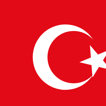
29 KAS 2024
PULSETECH INNOVATION CENTER
Eğlence Parklarının Sihri: Heyecan ve
Teknolojinin Birleşimi
Lunaparklar ve tema parkları eğlence sektöründe benzersiz bir
yere sahiptir. Bunlar sadece eğlence alanları değil; ziyaretçilere
unutulmaz anılar sunmak için en son teknolojiyi…
→
Devamını Oku