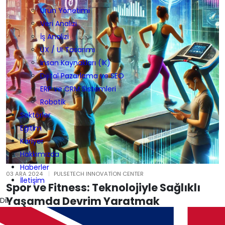
Ürün Yönetimi
Veri Analizi
İş Analizi
UX / UI Tasarımı
İnsan Kaynakları (İK)
Dijital Pazarlama ve SEO
ERP ve CRM Sistemleri
Robotik
Sektörler
Eğitim
Kariyer
Hakkımızda
Haberler
03 ARA 2024
PULSETECH INNOVATION CENTER
İletişim
Spor ve Fitness: Teknolojiyle Sağlıklı
Yaşamda Devrim Yaratmak
Dil
Günümüzün hızlı dünyasında, spor ve fitness artık sadece fiziksel