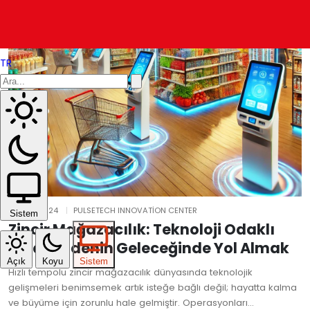
TR
26 KAS 2024
PULSETECH INNOVATION CENTER
Sistem
Zincir Mağazacılık: Teknoloji Odaklı
Perakendenin Geleceğinde Yol Almak
Açık
Koyu
Sistem
Hızlı tempolu zincir mağazacılık dünyasında teknolojik
gelişmeleri benimsemek artık isteğe bağlı değil; hayatta kalma
ve büyüme için zorunlu hale gelmiştir. Operasyonları…