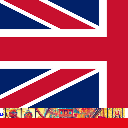
iyilik haliyle ilgili değil; aktif kalmayı daha erişilebilir, verimli ve
keyifli hale getiren teknolojik…
→
Devamını Oku
EN
|