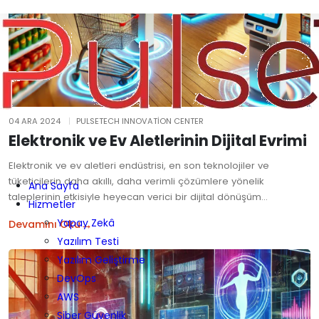
04 ARA 2024
PULSETECH INNOVATION CENTER
Elektronik ve Ev Aletlerinin Dijital Evrimi
Elektronik ve ev aletleri endüstrisi, en son teknolojiler ve
tüketicilerin daha akıllı, daha verimli çözümlere yönelik
Ana Sayfa
taleplerinin etkisiyle heyecan verici bir dijital dönüşüm…
Hizmetler
→
Yapay Zekâ
Devamını Oku
Yazılım Testi
Yazılım Geliştirme
DevOps
AWS
Siber Güvenlik