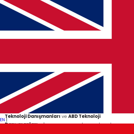
Üretken yapay zeka artık yalnızca metin ve görsel
oluşturmakla sınırlı değil.
Bulut ve siber güvenlik
inovasyonları
, güvenli kodlar üreten, siber tehditleri
öngören ve kendi kendine öğrenen güvenlik çerçeveleri
geliştiren yapay zeka modellerini sistemlerine entegre
ediyor. Bu durum, giderek dijitalleşen dünyada kurumlara
gerçek zamanlı uyum sağlayabilen
, otomatik ve
yapay zeka destekli stratejiler sunarak
dijital dönüşüm
çözümleri
ni yeniden şekillendiriyor.
Küresel Benimseme ve Yapay Zeka Liderliği
Çin, ABD ve Hindistan
gibi ülkeler yapay zeka
araştırmalarına büyük yatırımlar yapıyor.
Hindistan
Teknoloji Danışmanları
ve
ABD Teknoloji
EN
|
Danışmanları
çığır açan yapay zeka uygulamalarına
öncülük ederken,
Çin Teknoloji Danışmanları
üretim,