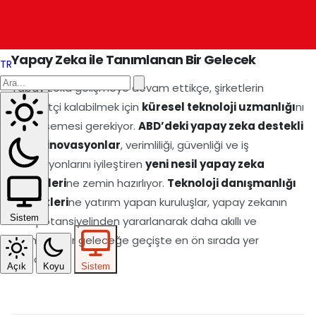
görülüyor.
Yapay Zeka ile Tanımlanan Bir Gelecek
TR
Yapay zeka gelişmeye devam ettikçe, şirketlerin
rekabetçi kalabilmek için
küresel teknoloji uzmanlığı
nı
benimsemesi gerekiyor.
ABD’deki yapay zeka destekli
dijital inovasyonlar
, verimliliği, güvenliği ve iş
operasyonlarını iyileştiren
yeni nesil yapay zeka
modelleri
ne zemin hazırlıyor.
Teknoloji danışmanlığı
hizmetleri
ne yatırım yapan kuruluşlar, yapay zekanın
Sistem
tüm potansiyelinden yararlanarak daha akıllı ve
otomatik bir geleceğe geçişte en ön sırada yer
alacaklar.
Açık
Koyu
Sistem