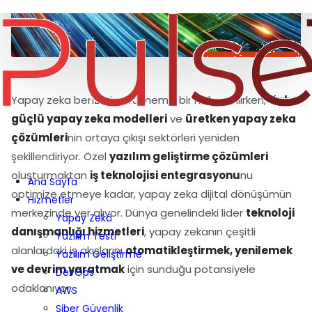
Yapay zeka benzeri görülmemiş bir hızla evrilirken,
daha
güçlü yapay zeka modelleri
ve
üretken yapay zeka
çözümleri
nin ortaya çıkışı sektörleri yeniden
şekillendiriyor. Özel
yazılım geliştirme çözümleri
oluşturmaktan
iş teknolojisi entegrasyonu
nu
Ana Sayfa
optimize etmeye kadar, yapay zeka dijital dönüşümün
Hizmetler
merkezinde yer alıyor. Dünya genelindeki lider
teknoloji
Yapay Zekâ
danışmanlığı hizmetleri
, yapay zekanın çeşitli
Yazılım Testi
alanlardaki iş akışlarını
otomatikleştirmek, yenilemek
Yazılım Geliştirme
ve devrim yaratmak
için sunduğu potansiyele
DevOps
odaklanıyor.
AWS
Siber Güvenlik