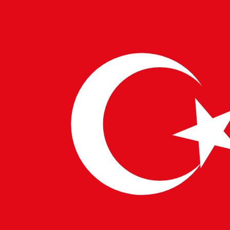
finans ve e-ticarette yapay zeka destekli otomasyona
liderlik ediyor.
Avrupa IT Çözümleri
ise etik yapay
zekaya odaklanarak, küresel düzenlemelerle uyumlu,
sorumlu ve
Avrupa’da gelişmiş teknoloji hizmetleri
sunulmasını güvence altına alıyor.
Yapay Zekanın İş Gücü Evrimindeki Rolü
Yapay zeka destekli otomasyonun yükselişi iş piyasasını
yeniden şekillendiriyor.
Teknoloji yeteneği işe alım
hizmetleri
, dünya genelinde
en iyi yetenekleri
belirlemek, değerlendirmek ve yerleştirmek
için
yapay zeka destekli araçları giderek daha fazla
kullanıyor. Bu durum, işletmelerin profesyonelleri doğru
fırsatlarla verimli bir şekilde eşleştirmek için yapay zeka
destekli işe alım platformlarını kullandığı
Avrupa ve
Amerika Teknoloji İş Gücü
piyasasında açıkça