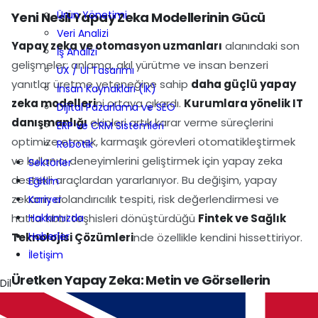
Ürün Yönetimi
Yeni Nesil Yapay Zeka Modellerinin Gücü
Veri Analizi
Yapay zeka ve otomasyon uzmanları
alanındaki son
İş Analizi
gelişmeler; anlama, akıl yürütme ve insan benzeri
UX / UI Tasarımı
yanıtlar üretme yeteneğine sahip
daha güçlü yapay
İnsan Kaynakları (İK)
zeka modelleri
ni ortaya çıkardı.
Kurumlara yönelik IT
Dijital Pazarlama ve SEO
danışmanlığı
ekipleri artık karar verme süreçlerini
ERP ve CRM Sistemleri
optimize etmek, karmaşık görevleri otomatikleştirmek
Robotik
ve kullanıcı deneyimlerini geliştirmek için yapay zeka
Sektörler
destekli araçlardan yararlanıyor. Bu değişim, yapay
Eğitim
zekanın dolandırıcılık tespiti, risk değerlendirmesi ve
Kariyer
Hakkımızda
hatta tıbbi teşhisleri dönüştürdüğü
Fintek ve Sağlık
Haberler
Teknolojisi Çözümleri
nde özellikle kendini hissettiriyor.
İletişim
Üretken Yapay Zeka: Metin ve Görsellerin
Dil
Ötesinde