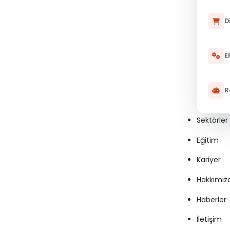
D
E
R
Sektörler
Eğitim
Kariyer
Hakkımız
Haberler
İletişim